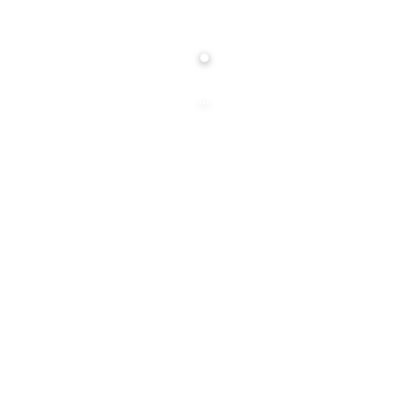
.
...